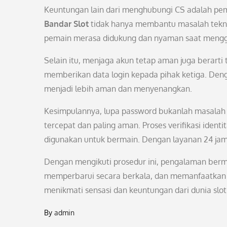
Keuntungan lain dari menghubungi CS adalah pema
Bandar Slot
tidak hanya membantu masalah tekni
pemain merasa didukung dan nyaman saat menggu
Selain itu, menjaga akun tetap aman juga berart
memberikan data login kepada pihak ketiga. Deng
menjadi lebih aman dan menyenangkan.
Kesimpulannya, lupa password bukanlah masalah 
tercepat dan paling aman. Proses verifikasi ide
digunakan untuk bermain. Dengan layanan 24 jam
Dengan mengikuti prosedur ini, pengalaman berm
memperbarui secara berkala, dan memanfaatkan b
menikmati sensasi dan keuntungan dari dunia slot 
By
admin