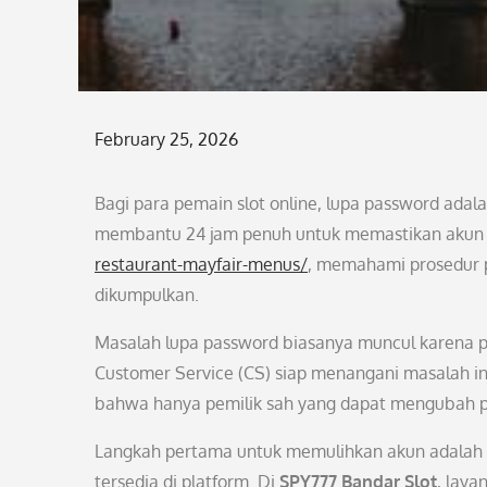
Posted
February 25, 2026
on
Bagi para pemain slot online, lupa password adala
membantu 24 jam penuh untuk memastikan akun A
restaurant-mayfair-menus/
, memahami prosedur p
dikumpulkan.
Masalah lupa password biasanya muncul karena pe
Customer Service (CS) siap menangani masalah i
bahwa hanya pemilik sah yang dapat mengubah 
Langkah pertama untuk memulihkan akun adalah m
tersedia di platform. Di
SPY777 Bandar Slot
, laya