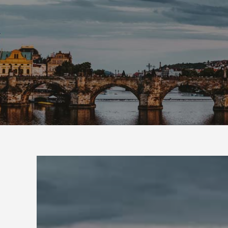
Skip
to
content