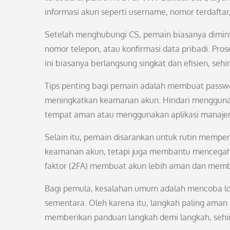
informasi akun seperti username, nomor terdaftar, 
Setelah menghubungi CS, pemain biasanya diminta 
nomor telepon, atau konfirmasi data pribadi. Pros
ini biasanya berlangsung singkat dan efisien, s
Tips penting bagi pemain adalah membuat passwor
meningkatkan keamanan akun. Hindari menggunaka
tempat aman atau menggunakan aplikasi manajer
Selain itu, pemain disarankan untuk rutin mempe
keamanan akun, tetapi juga membantu mencegah 
faktor (2FA) membuat akun lebih aman dan memb
Bagi pemula, kesalahan umum adalah mencoba log
sementara. Oleh karena itu, langkah paling ama
memberikan panduan langkah demi langkah, sehi