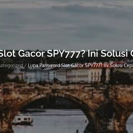
lot Gacor SPY777? Ini Solusi
ategorized
Lupa Password Slot Gacor SPY777? Ini Solusi Cep