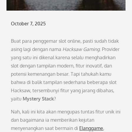
Posted
October 7, 2025
on
Buat para penggemar slot online, pasti sudah tidak
asing lagi dengan nama
Hacksaw Gaming
. Provider
yang satu ini dikenal karena selalu menghadirkan
slot dengan tampilan modern, fitur inovatif, dan
potensi kemenangan besar. Tapi tahukah kamu
bahwa di balik tampilan sederhana beberapa slot
Hacksaw, tersembunyi fitur yang jarang dibahas,
yaitu
Mystery Stack
?
Nah, kali ini kita akan mengupas tuntas fitur unik ini
dan bagaimana ia memberikan kejutan
menyenangkan saat bermain di
Elanggame
,