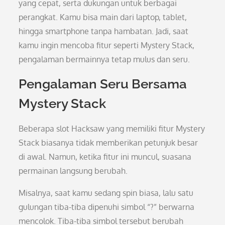
yang cepat, serta dukungan untuk berbagai
perangkat. Kamu bisa main dari laptop, tablet,
hingga smartphone tanpa hambatan. Jadi, saat
kamu ingin mencoba fitur seperti Mystery Stack,
pengalaman bermainnya tetap mulus dan seru.
Pengalaman Seru Bersama
Mystery Stack
Beberapa slot Hacksaw yang memiliki fitur Mystery
Stack biasanya tidak memberikan petunjuk besar
di awal. Namun, ketika fitur ini muncul, suasana
permainan langsung berubah.
Misalnya, saat kamu sedang spin biasa, lalu satu
gulungan tiba-tiba dipenuhi simbol “?” berwarna
mencolok. Tiba-tiba simbol tersebut berubah