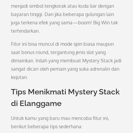
menjadi simbol tengkorak atau kuda liar dengan
bayaran tinggi. Dan jika beberapa gulungan lain
juga terkena efek yang sama—boom! Big Win tak
terhindarkan.
Fitur ini bisa muncul di mode spin biasa maupun
saat bonus round, tergantung jenis slot yang
dimainkan. Inilah yang membuat Mystery Stack jadi
sangat dicari oleh pemain yang suka adrenalin dan
kejutan.
Tips Menikmati Mystery Stack
di Elanggame
Untuk kamu yang baru mau mencoba fitur ini,
berikut beberapa tips sederhana: