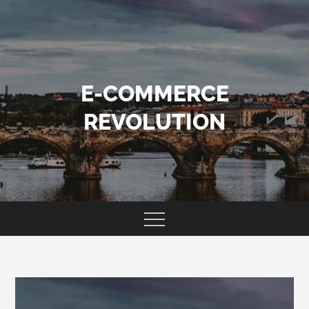
Skip
to
content
E-COMMERCE
REVOLUTION