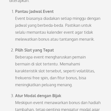
diterapkan:
Pantau Jadwal Event
Event biasanya diadakan setiap minggu dengan
jadwal yang berbeda-beda. Pastikan untuk
selalu memantau kalender event agar tidak
melewatkan bonus atau tantangan menarik.
Pilih Slot yang Tepat
Beberapa event mengharuskan pemain
bermain di slot tertentu. Memahami
karakteristik slot tersebut, seperti volatilitas,
frekuensi free spin, dan fitur bonus, bisa
meningkatkan peluang menang.
Atur Modal dengan Bijak
Meskipun event menawarkan bonus dan hadiah
tambahan, tetap penting mengatur modal agar