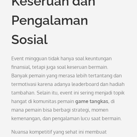
Keseruan dan
Pengalaman
Sosial
Event mingguan tidak hanya soal keuntungan
finansial, tetapi juga soal keseruan bermain.
Banyak pemain yang merasa lebih tertantang dan
termotivasi karena adanya leaderboard dan hadiah
tambahan. Selain itu, event ini sering menjadi topik
hangat di komunitas pemain
game tangkas
, di
mana pemain bisa berbagi strategi, momen
kemenangan, dan pengalaman lucu saat bermain.
Nuansa kompetitif yang sehat ini membuat