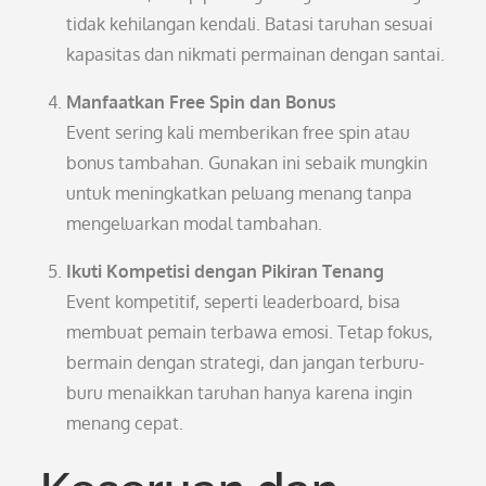
tidak kehilangan kendali. Batasi taruhan sesuai
kapasitas dan nikmati permainan dengan santai.
Manfaatkan Free Spin dan Bonus
Event sering kali memberikan free spin atau
bonus tambahan. Gunakan ini sebaik mungkin
untuk meningkatkan peluang menang tanpa
mengeluarkan modal tambahan.
Ikuti Kompetisi dengan Pikiran Tenang
Event kompetitif, seperti leaderboard, bisa
membuat pemain terbawa emosi. Tetap fokus,
bermain dengan strategi, dan jangan terburu-
buru menaikkan taruhan hanya karena ingin
menang cepat.